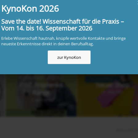
KynoKon 2026
Save the date! Wissenschaft für die Praxis –
Eintrag teilen
Vom 14. bis 16. September 2026
Erlebe Wissenschaft hautnah, knüpfe wertvolle Kontakte und bringe
neueste Erkenntnisse direkt in deinen Berufsalltag.
zur KynoKon
KynoKon 2025 –
Prof. Friederike
Neuer Shop
Range
27. März 2025
3. April 2025
Seite 4 von 5