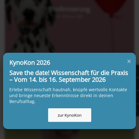
Umfirmierung
21. Februar 2025
×
KynoKon 2026
Save the date! Wissenschaft für die Praxis
– Vom 14. bis 16. September 2026
Erlebe Wissenschaft hautnah, knüpfe wertvolle Kontakte
und bringe neueste Erkenntnisse direkt in deinen
Berufsalltag.
KynoKon 2025 – Dr. Anja Maria
zur KynoKon
Geretschläger
19. Februar 2025