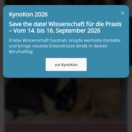
×
KynoKon 2026
Save the date! Wissenschaft für die Praxis
– Vom 14. bis 16. September 2026
Erlebe Wissenschaft hautnah, knüpfe wertvolle Kontakte
und bringe neueste Erkenntnisse direkt in deinen
Berufsalltag.
zur KynoKon
Spendenaktion „147 Hunde“
30. November 2025