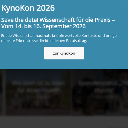
KynoKon 2026
Save the date! Wissenschaft für die Praxis –
Vom 14. bis 16. September 2026
Erlebe Wissenschaft hautnah, knüpfe wertvolle Kontakte und bringe
neueste Erkenntnisse direkt in deinen Berufsalltag.
zur KynoKon
Wie klein ist zu klein
Spendenstatus „14
für einen Hund?
Hunde“
12. Februar 2026
1. Dezember 2025