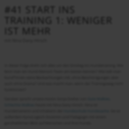
#41 START INS
TRAINING 1: WENIGER
IST MEHR
mit Nina Dany-Hirsch
In dieser Folge dreht sich alles um den Einstieg ins Hundetraining. Wie
lernt man ein Hund-Mensch-Team am besten kennen? Wie teilt man
Kund*innen seine Beobachtungen mit, ohne Beschönigungen aber
auch ohne Drama? Und was macht man, wenn der Trainingsweg nicht
funktioniert?
Darüber spricht unsere Hostin Sonja Dreher von
Gute Walkies,
Schlechte Walkies
heute mit Nina Dany-Hirsch. Nina ist
Hundetrainerin und Inhaberin der
Hundeschule Hundesache
. Sie ist
außerdem KynoLogisch Dozentin und Pädagogin mit einem
ganzheitlichen Blick auf Menschen und ihre Hunde.