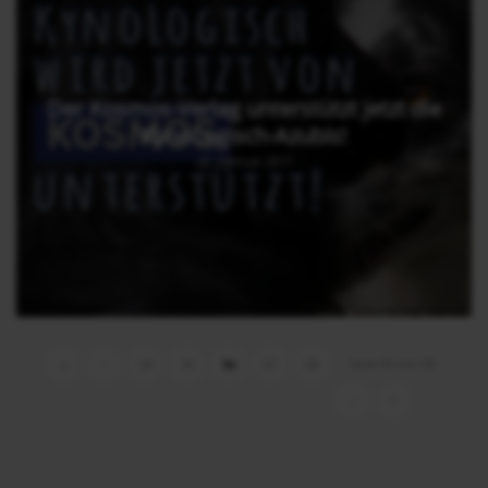
Der Kosmos-Verlag unterstützt jetzt die
KynoLogisch-Azubis!
27. Februar 2017
Seite 56 von 58
«
‹
54
55
56
57
58
›
»