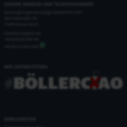
UNSERE ADRESSE UND TELEFONNUMMER
KynoLogisch gemeinnützige Gesellschaft mbH
Alte Heerstraße 18c
15345 Garzau-Garzin
info@kynologisch.net
+49 (0)33435 858 186
+49 (0)176 2403 2552
WIR UNTERSTÜTZEN
SPRECHZEITEN