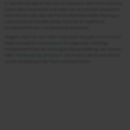
In zwei Wochen gibt es Teil zwei des Gesprächs, denn Nina und Sonja
hatten viel zu besprechen und haben sich ein bisschen verquatscht.
Dann hört ihr mehr über die Themen Methodenvielfalt, Planung vs.
Improvisation im Hundetraining, Ninas Rat für angehende
Hundetrainer*innen, und spannende Buzzwords.
Übrigens: Wenn ihr noch mehr Praxis wollt: Nina gibt vom 5.-6. Juli in
Radevormwald ein
Zusatzseminar
für angehende und fertige
Hundetrainer*innen der KynoLogisch Basisausbildung. Das Seminar
heißt “
Hundetraining mit System
” und ihr lernt, wie ihr euer Wissen
aus der Ausbildung in der Praxis vermitteln könnt.