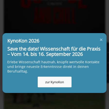
6. Mai 2018
×
KynoKon 2026
Save the date! Wissenschaft für die Praxis
– Vom 14. bis 16. September 2026
Erlebe Wissenschaft hautnah, knüpfe wertvolle Kontakte
und bringe neueste Erkenntnisse direkt in deinen
Berufsalltag.
KennenLernen 2018 – eine Fotolovestory
zur KynoKon
17. April 2018