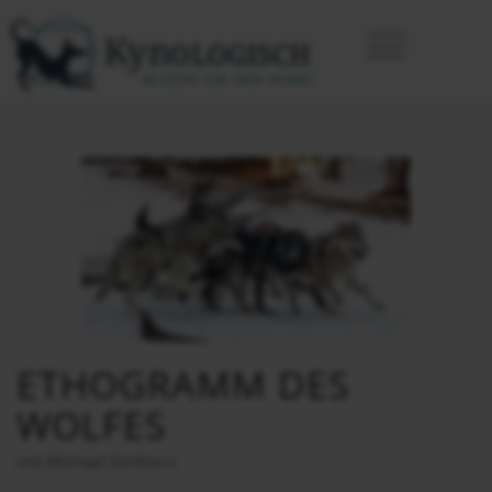
ETHOGRAMM DES
WOLFES
mit Michael Eichhorn