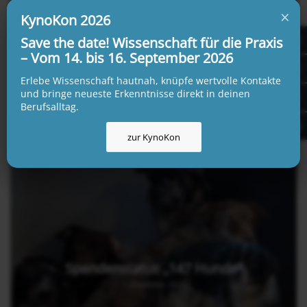
×
KynoKon 2026
Wie klein ist zu klein für einen Hund?
Save the date! Wissenschaft für die Praxis
– Vom 14. bis 16. September 2026
12. Februar 2026
Erlebe Wissenschaft hautnah, knüpfe wertvolle Kontakte
und bringe neueste Erkenntnisse direkt in deinen
Berufsalltag.
zur KynoKon
Spendenstatus „147 Hunde“
1. Dezember 2025