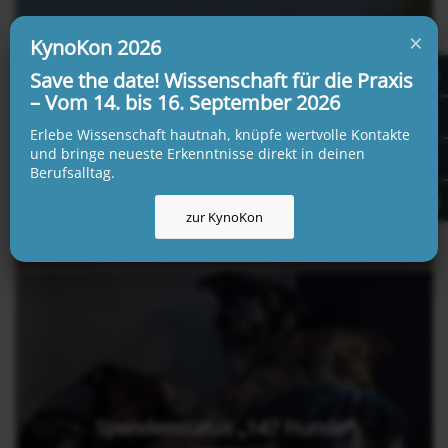
×
KynoKon 2026
Save the date! Wissenschaft für die Praxis
Wie klein ist zu klein für einen Hund?
– Vom 14. bis 16. September 2026
12. Februar 2026
Erlebe Wissenschaft hautnah, knüpfe wertvolle Kontakte
und bringe neueste Erkenntnisse direkt in deinen
Berufsalltag.
zur KynoKon
Spendenstatus „147 Hunde“