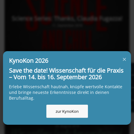
Science Series: Thanks, Claudia Fugazza!
11. September 2018
×
KynoKon 2026
Save the date! Wissenschaft für die Praxis
– Vom 14. bis 16. September 2026
Erlebe Wissenschaft hautnah, knüpfe wertvolle Kontakte
und bringe neueste Erkenntnisse direkt in deinen
Berufsalltag.
zur KynoKon
Termine KennenLernen 2019!
29. August 2018