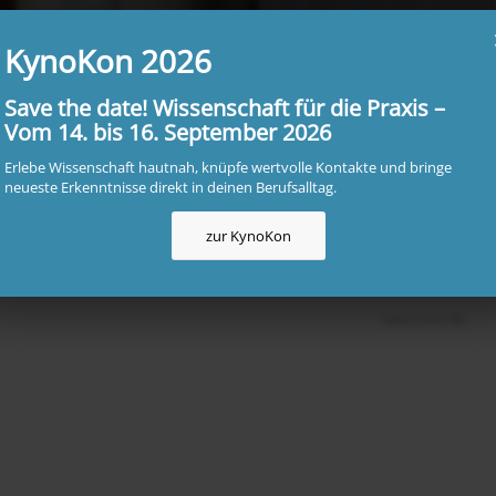
KynoKon 2026
Save the date! Wissenschaft für die Praxis –
Vom 14. bis 16. September 2026
Barrieren und
Barrierefreiheit
Woohoo!
Erlebe Wissenschaft hautnah, knüpfe wertvolle Kontakte und bringe
z?
neueste Erkenntnisse direkt in deinen Berufsalltag.
bei KynoLogisch
9. August 2025
13. August 2025
zur KynoKon
Seite 3 von 58