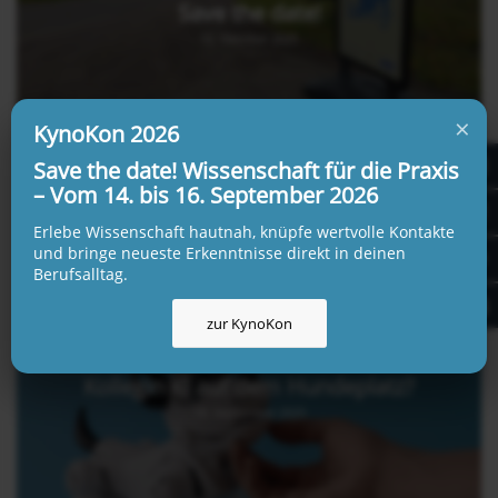
Save the date!
10. Oktober 2025
×
KynoKon 2026
Save the date! Wissenschaft für die Praxis
– Vom 14. bis 16. September 2026
Erlebe Wissenschaft hautnah, knüpfe wertvolle Kontakte
und bringe neueste Erkenntnisse direkt in deinen
Berufsalltag.
zur KynoKon
Kollegin KI auf dem Hundeplatz?
18. September 2025