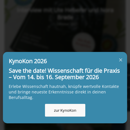
Interview mit Ute Heberer und Nora
Brede
1. Oktober 2017
×
KynoKon 2026
Save the date! Wissenschaft für die Praxis
– Vom 14. bis 16. September 2026
Erlebe Wissenschaft hautnah, knüpfe wertvolle Kontakte
und bringe neueste Erkenntnisse direkt in deinen
Berufsalltag.
KennenLernen 2018 – die Termine!
zur KynoKon
6. Juli 2017