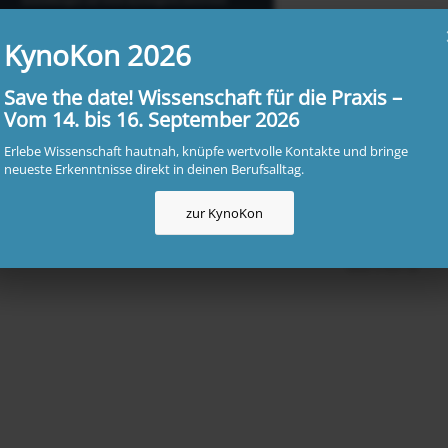
KynoKon 2026
Save the date! Wissenschaft für die Praxis –
Barrieren und
Vom 14. bis 16. September 2026
Barrierefreiheit
Woohoo!
z?
bei KynoLogisch
Erlebe Wissenschaft hautnah, knüpfe wertvolle Kontakte und bringe
9. August 2025
neueste Erkenntnisse direkt in deinen Berufsalltag.
13. August 2025
zur KynoKon
Seite 3 von 58