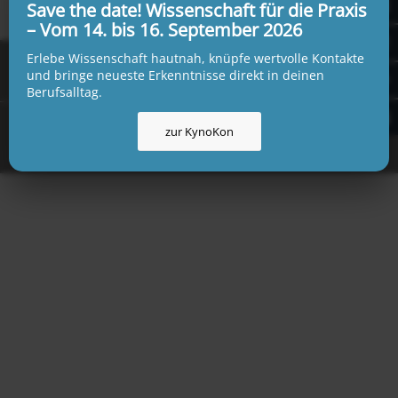
Save the date! Wissenschaft für die Praxis
– Vom 14. bis 16. September 2026
CORONA
Erlebe Wissenschaft hautnah, knüpfe wertvolle Kontakte
und bringe neueste Erkenntnisse direkt in deinen
Berufsalltag.
In Zeiten einer globalen Pandemie ist es wichtig,
zur KynoKon
transparent zu kommunizieren. Hier findest Du alle
Infos, wie wir mit der Situation umgehen.