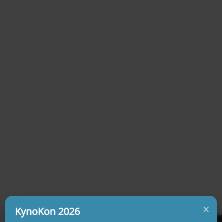
×
KynoKon 2026