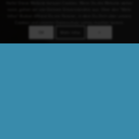
Hallo! Diese Website benutzt Cookies. Wenn Du die Website weiter
nutzt, gehen wir von Deinem Einverständnis aus. Über den "Mehr
Infos"-Button öffnest Du ein Fenster, in dem Du Dich über unsere
Cookies und unseren Datenschutz schlau machen kannst.
OK
Mehr Infos
×
CORONA UPDATE,
NOVEMBER 2021
Alle Präsenz-Veranstaltungen, die im November und Dezember diesen
Jahres noch anstanden, werden auf das Jahr 2022 verschoben. Somit
tragen wir eigenverantwortlich unseren Teil dazu bei, die 4. Welle
wieder in den Griff zu bekommen.